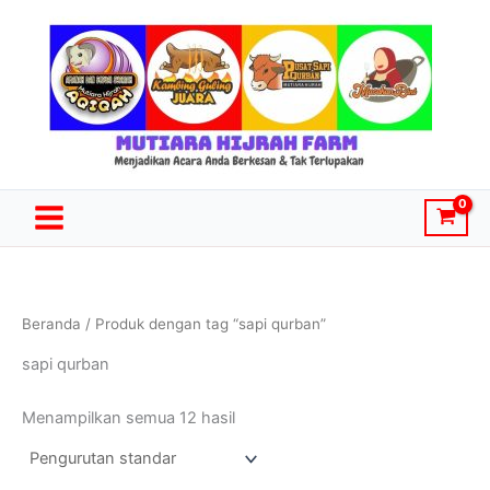
Lewati
ke
konten
Beranda
/ Produk dengan tag “sapi qurban”
sapi qurban
Menampilkan semua 12 hasil