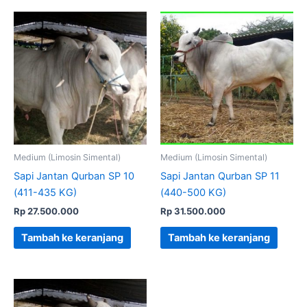
Medium (Limosin Simental)
Medium (Limosin Simental)
Sapi Jantan Qurban SP 10
Sapi Jantan Qurban SP 11
(411-435 KG)
(440-500 KG)
Rp
27.500.000
Rp
31.500.000
Tambah ke keranjang
Tambah ke keranjang